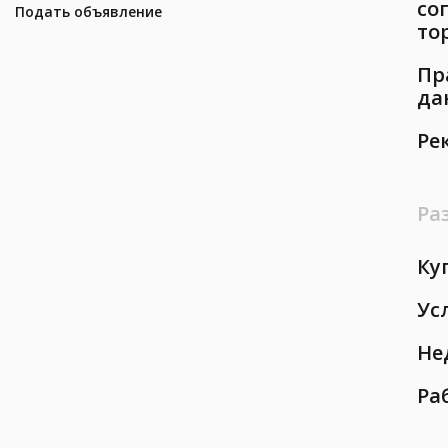
со
Подать объявление
то
Пр
да
Ре
Ра
Ку
Ус
Не
Ра