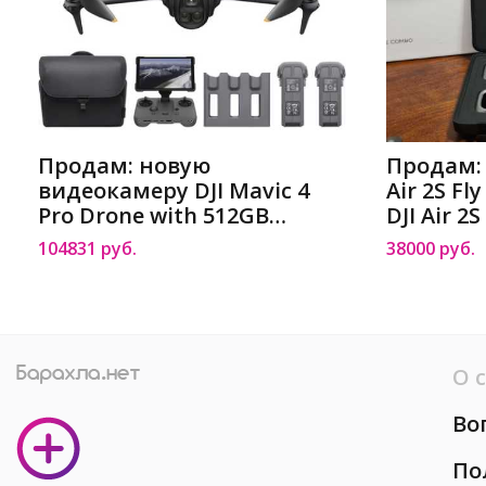
Продам: новую
Продам:
видеокамеру DJI Mavic 4
Air 2S F
Pro Drone with 512GB
DJI Air 2
Creator DJI Mavic 4 Pro
Барнаул
104831 руб.
38000 руб.
Drone with 512GB Creator
Combo в Барнауле
О 
Во
По