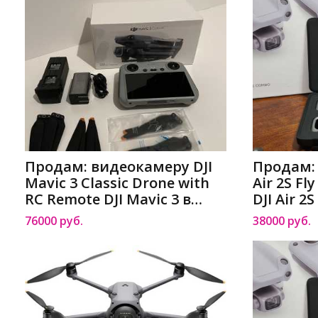
Продам: видеокамеру DJI
Продам:
Mavic 3 Classic Drone with
Air 2S F
RC Remote DJI Mavic 3 в
DJI Air 2
Барнауле
Барнаул
76000 руб.
38000 руб.