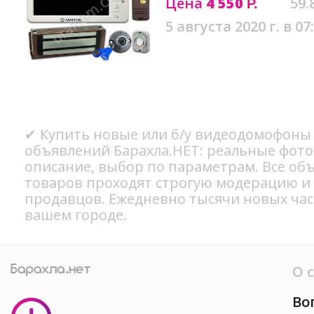
Цена
4 550
59.
Р.
5 августа 2020 г. в 07
✔ Купить новые или б/у видеодомофоны 
объявлений Барахла.НЕТ: реальные фото
описание, выбор по параметрам. Все об
товаров проходят строгую модерацию и
продавцов. Ежедневно тысячи новых ча
вашем городе.
О 
Во