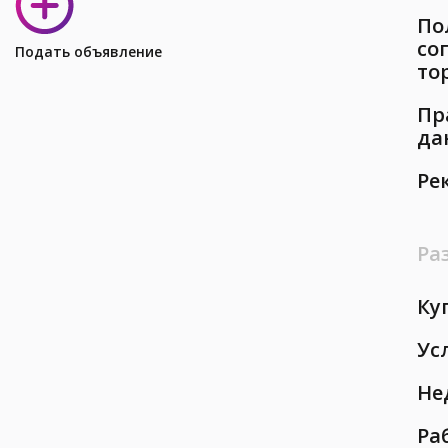
По
со
Подать объявление
то
Пр
да
Ре
Ра
Ку
Ус
Не
Ра