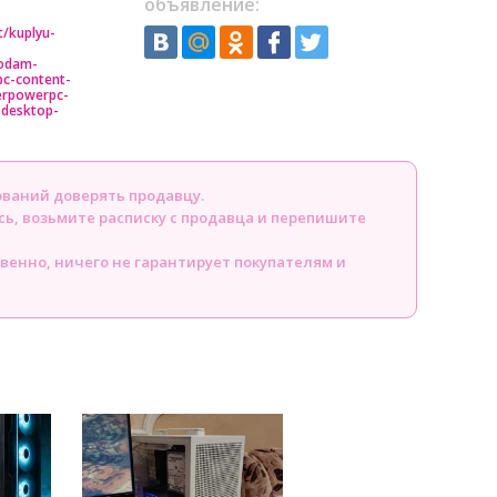
объявление:
t/kuplyu-
odam-
pc-content-
erpowerpc-
-desktop-
ований доверять продавцу.
сь, возьмите расписку с продавца и перепишите
твенно, ничего не гарантирует покупателям и