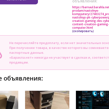
объявления:
https://barnaul.barahla.ne
prodam/nastolnye-
kompyutery/27403274_pr
nastolnyy-pk-cyberpower
creation-gaming-des-cyb
content-creation-gaming
computer.html
(скопировать)
Не перечисляйте предоплату, если нет значительных осн
При получении товара, в качестве которого вы сомневаете
паспортные данные.
«Барахла.нет» никогда не участвует в сделках и, соответс
продавцам.
 объявления: