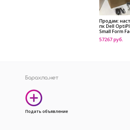
Продам: нас
пк Dell OptiP
Small Form Fa
Dell OptiPlex
57267 руб.
Small Form Fa
Desktop Com
Барнауле
Подать объявление