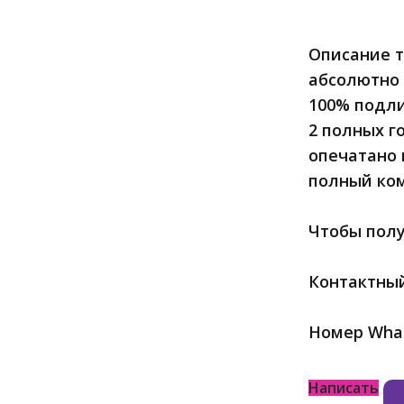
Описание т
абсолютно 
100% подл
2 полных г
опечатано 
полный ком
Чтобы полу
Контактный
Номер Whats
Написать