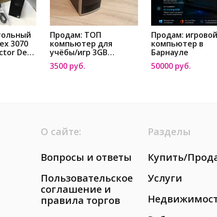
тольный
Продам: ТОП
Продам: игрово
lex 3070
компьютер для
компьютер в
ctor Des
учёбы/игр 3GB
Барнауле
 3070
RAM/8400GS
3500 руб.
50000 руб.
ctor
512mb/SSD/HDD в
puter в
Барнауле
О сайте:
Разделы
Вопросы и ответы
Купить/Прод
Пользовательское
Услуги
соглашение и
Недвижимос
правила торгов