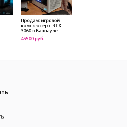
й
Продам: игровой
компьютер с RTX
3060 в Барнауле
45500 руб.
ать
ть