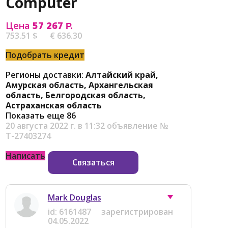
Computer
Цена
57 267
Р.
753.51 $
€ 636.30
Подобрать кредит
Регионы доставки:
Алтайский край,
Амурская область, Архангельская
область, Белгородская область,
Астраханская область
Показать еще 86
20 августа 2022 г. в 11:32
объявление №
Т-27403274
Написать
Связаться
Mark Douglas
id:
6161487
зарегистрирован
04.05.2022