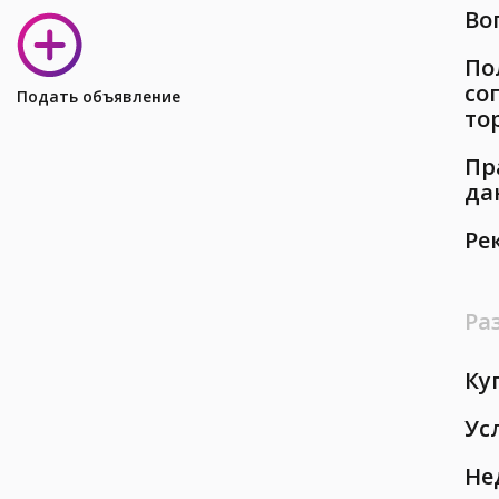
Во
По
со
Подать объявление
то
Пр
да
Ре
Ра
Ку
Ус
Не