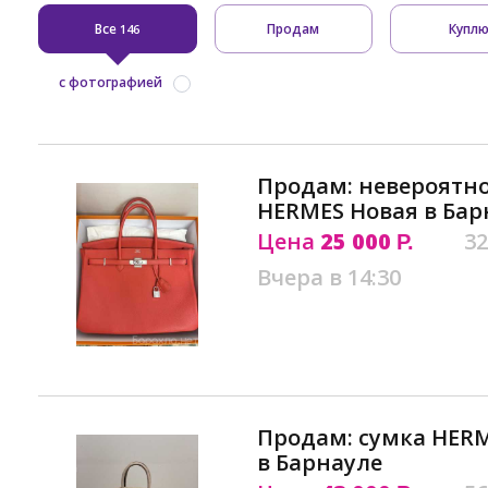
Все
Продам
Купл
146
с фотографией
Продам: невероятно
HERMES Новая в Бар
Цена
25 000
32
Р.
Вчера в 14:30
Продам: сумка HER
в Барнауле