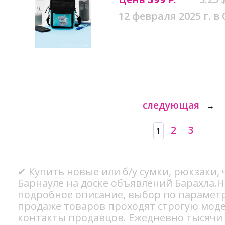
12 февраля 2025 г. в 
следующая
→
2
3
1
✔ Купить новые или б/у сумки, рюкзаки, ч
Барнауле на доске объявлений Барахла.Н
подробное описание, выбор по параметр
продаже товаров проходят строгую мод
контакты продавцов. Ежедневно тысячи