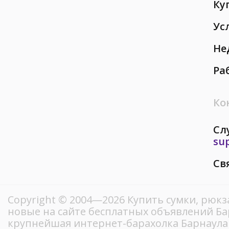
Ку
Ус
Не
Ра
Ко
Сл
su
Св
Copyright © 2004—2026 Купить сумки, рюкза
новые на сайте бесплатных объявлений Ба
крупнейшая интернет-барахолка Барнаула