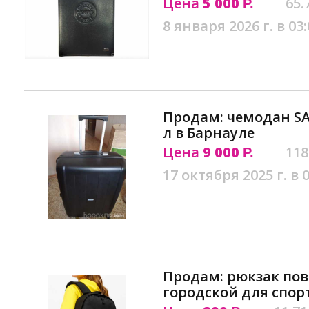
Цена
5 000
65.
Р.
8 января 2026 г. в 03:
Продам: чемодан S
л в Барнауле
Цена
9 000
118
Р.
17 октября 2025 г. в 
Продам: рюкзак по
городской для спор